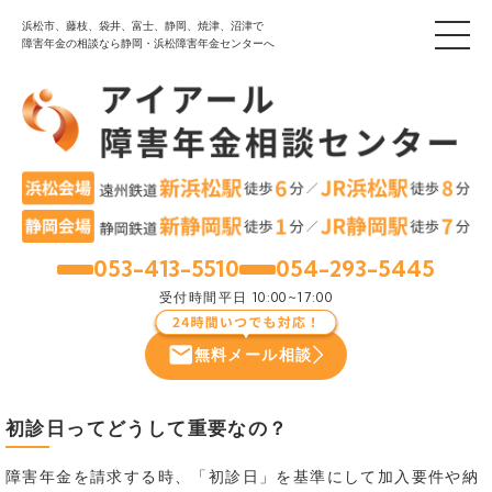
浜松市、藤枝、袋井、富士、静岡、焼津、沼津で
障害年金の相談なら静岡・浜松障害年金センターへ
053-413-5510
054-293-5445
浜松
静岡
受付時間
平日 10:00~17:00
無料メール相談
初診日ってどうして重要なの？
障害年金を請求する時、「初診日」を基準にして加入要件や納