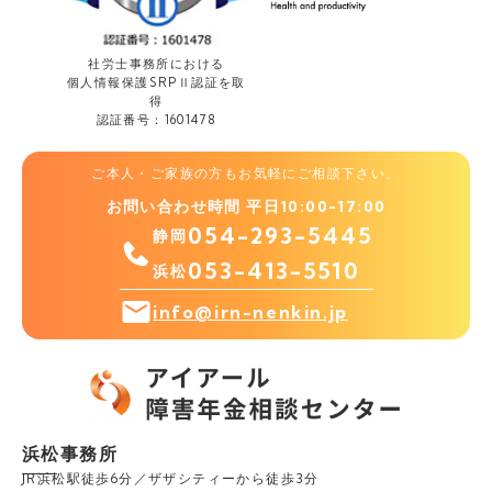
社労士事務所における
個人情報保護
SRPⅡ認証を取
得
認証番号：1601478
ご本人・ご家族の方もお気軽にご相談下さい。
お問い合わせ時間 平日10:00-17:00
054-293-5445
静岡
053-413-5510
浜松
info@irn-nenkin.jp
浜松事務所
JR浜松駅徒歩6分／ザザシティーから徒歩3分