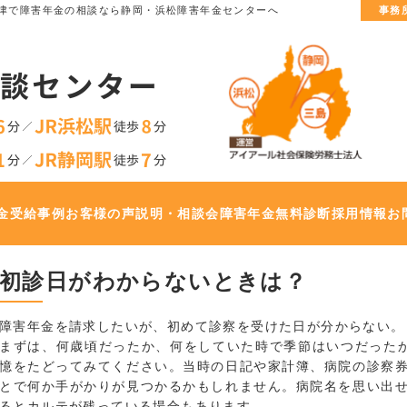
津で
障害年金の相談なら静岡・浜松障害年金センターへ
事務
金
受給事例
お客様の声
説明・相談会
障害年金無料診断
採用情報
お
初診日がわからないときは？
障害年金を請求したいが、初めて診察を受けた日が分からない。
まずは、何歳頃だったか、何をしていた時で季節はいつだった
憶をたどってみてください。当時の日記や家計簿、病院の診察
とで何か手がかりが見つかるかもしれません。病院名を思い出
るとカルテが残っている場合もあります。