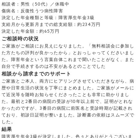
相談者：男性（50代）／休職中
傷病名：反復性うつ病性障害
決定した年金種類と等級：障害厚生年金3級
支給月から更新月までの総支給額：約234万円
決定した年金額：約65万円
ご相談時の状況
ご家族がご相談にお見えになりました。「無料相談会に参加し
た方たちの評判が良かったから」とおっしゃってくださいまし
た。障害年金という言葉自体これまで聞いたことがなく、また
自分で手続きするのは不安があるとのことでした
相談から請求までのサポート
ご家族とご本人、両方にヒアリングさせていただきながら、病
歴や日常生活の状況を丁寧にまとめました。ご家族がメールに
て近況等を随時お知らせくださったことも非常に助かりまし
た。最初と2番目の病院の受診が10年以上前で、証明がとれな
かったのですが、3番目の病院に前医名と受診時期が記載され
ており、初診日証明が整いました。診断書の依頼はスムーズで
した。
結果
障害厚生年金3級が決定しました。色々とありがとうございま