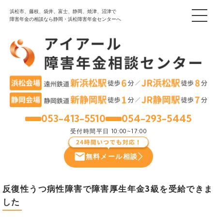
浜松市、藤枝、袋井、富士、静岡、焼津、沼津で
障害年金の相談なら静岡・浜松障害年金センターへ
053-413-5510
054-293-5445
浜松
静岡
受付時間
平日 10:00~17:00
無料メール相談
反復性うつ病性障害で障害厚生年金3級を受給できま
した