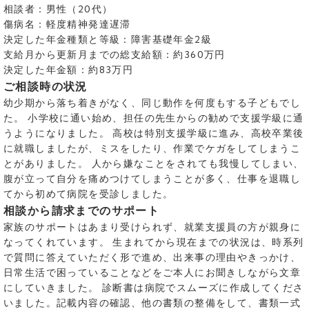
相談者：男性（20代）
傷病名：軽度精神発達遅滞
決定した年金種類と等級：障害基礎年金2級
支給月から更新月までの総支給額：約360万円
決定した年金額：約83万円
ご相談時の状況
幼少期から落ち着きがなく、同じ動作を何度もする子どもでし
た。 小学校に通い始め、担任の先生からの勧めで支援学級に通
うようになりました。 高校は特別支援学級に進み、高校卒業後
に就職しましたが、ミスをしたり、作業でケガをしてしまうこ
とがありました。 人から嫌なことをされても我慢してしまい、
腹が立って自分を痛めつけてしまうことが多く、仕事を退職し
てから初めて病院を受診しました。
相談から請求までのサポート
家族のサポートはあまり受けられず、就業支援員の方が親身に
なってくれています。 生まれてから現在までの状況は、時系列
で質問に答えていただく形で進め、出来事の理由やきっかけ、
日常生活で困っていることなどをご本人にお聞きしながら文章
にしていきました。 診断書は病院でスムーズに作成してくださ
いました。記載内容の確認、他の書類の整備をして、書類一式