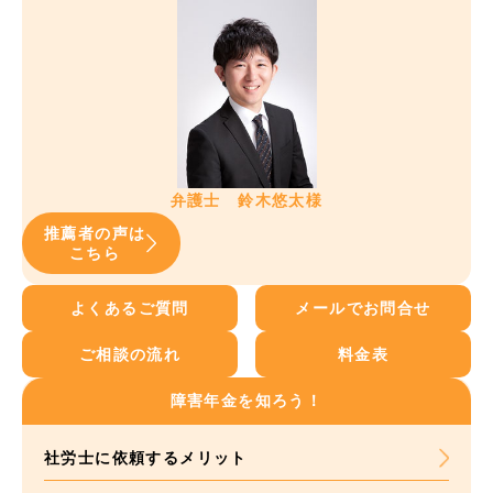
弁護士 鈴木悠太様
推薦者の声は
こちら
よくあるご質問
メールでお問合せ
ご相談の流れ
料金表
障害年金を知ろう！
社労士に依頼する
メリット