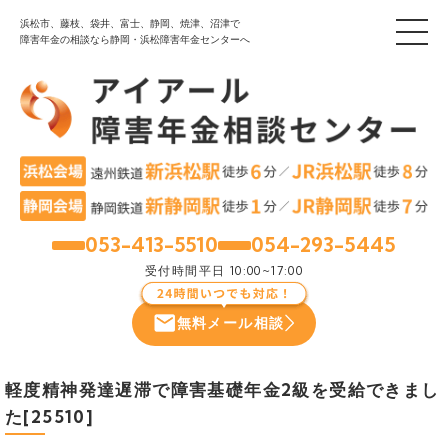
浜松市、藤枝、袋井、富士、静岡、焼津、沼津で
障害年金の相談なら静岡・浜松障害年金センターへ
053-413-5510
054-293-5445
浜松
静岡
受付時間
平日 10:00~17:00
無料メール相談
軽度精神発達遅滞で障害基礎年金2級を受給できまし
た[25510]