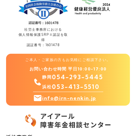
社労士事務所における
個人情報保護
SRPⅡ認証を取
得
認証番号：1601478
ご本人・ご家族の方もお気軽にご相談下さい。
お問い合わせ時間 平日10:00-17:00
054-293-5445
静岡
053-413-5510
浜松
info@irn-nenkin.jp