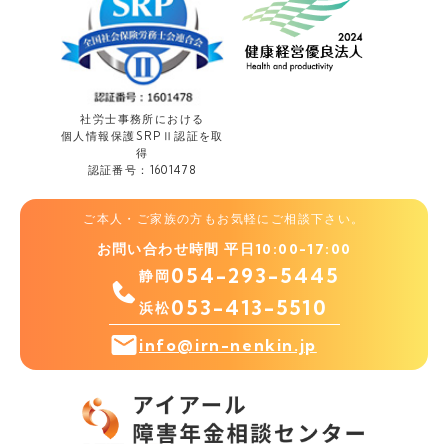
社労士事務所における
個人情報保護
SRPⅡ認証を取
得
認証番号：1601478
ご本人・ご家族の方もお気軽にご相談下さい。
お問い合わせ時間 平日10:00-17:00
054-293-5445
静岡
053-413-5510
浜松
info@irn-nenkin.jp