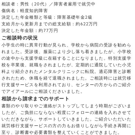
相談者：男性（20代）／障害者雇用で就労中
傷病名：軽度知的障害
決定した年金種類と等級：障害基礎年金2級
支給月から更新月までの総支給額：約622万円
決定した年金額：約77万円
ご相談時の状況
小学生の時に異常行動が見られ、学校から病院の受診を勧めら
れました。受診後、服薬により少し落ち着きましたが、小学校
の途中から支援学級に在籍することになりました。特別支援学
校を卒業後、就職をされましたが、定期的に通院していた小児
科より紹介されたメンタルクリニックに転院。適応障害と診断
されたため、休職を経て退職されました。ご相談時には就労移
行支援サービスを利用されており、センターの方からのご紹介
でアイアールにご相談くださいました。
相談から請求までのサポート
書類のやり取りやご連絡がストップしてしまう時期がございま
したが、ご負担にならない程度にフォローの連絡を入れさせて
いただきながら、サポートしていきました。ご紹介いただいた
就労移行支援サービスの方の力もお借りしながら手続き再開に
至り、診断書や必要書類を整えていくことができました。