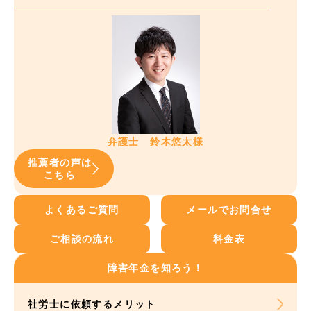
弁護士 鈴木悠太様
推薦者の声は
こちら
よくあるご質問
メールでお問合せ
ご相談の流れ
料金表
障害年金を知ろう！
社労士に依頼する
メリット