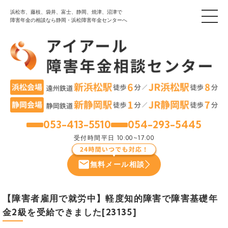
浜松市、藤枝、袋井、富士、静岡、焼津、沼津で
障害年金の相談なら静岡・浜松障害年金センターへ
053-413-5510
054-293-5445
浜松
静岡
受付時間
平日 10:00~17:00
無料メール相談
【障害者雇用で就労中】軽度知的障害で障害基礎年
金2級を受給できました[23135]