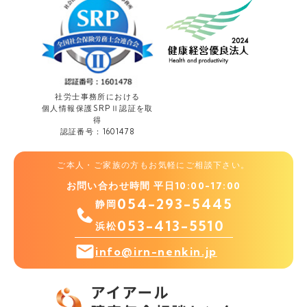
社労士事務所における
個人情報保護
SRPⅡ認証を取
得
認証番号：1601478
ご本人・ご家族の方もお気軽にご相談下さい。
お問い合わせ時間 平日10:00-17:00
054-293-5445
静岡
053-413-5510
浜松
info@irn-nenkin.jp