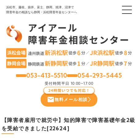
浜松市、藤枝、袋井、富士、静岡、焼津、沼津で
障害年金の相談なら静岡・浜松障害年金センターへ
053-413-5510
054-293-5445
浜松
静岡
受付時間
平日 10:00~17:00
無料メール相談
【障害者雇用で就労中】知的障害で障害基礎年金2級
を受給できました[22624]