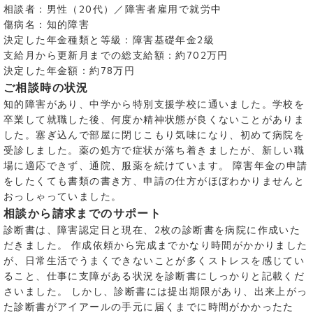
相談者：男性（20代）／障害者雇用で就労中
傷病名：知的障害
決定した年金種類と等級：障害基礎年金2級
支給月から更新月までの総支給額：約702万円
決定した年金額：約78万円
ご相談時の状況
知的障害があり、中学から特別支援学校に通いました。学校を
卒業して就職した後、何度か精神状態が良くないことがありま
した。塞ぎ込んで部屋に閉じこもり気味になり、初めて病院を
受診しました。薬の処方で症状が落ち着きましたが、新しい職
場に適応できず、通院、服薬を続けています。 障害年金の申請
をしたくても書類の書き方、申請の仕方がほぼわかりませんと
おっしゃっていました。
相談から請求までのサポート
診断書は、障害認定日と現在、2枚の診断書を病院に作成いた
だきました。 作成依頼から完成までかなり時間がかかりました
が、日常生活でうまくできないことが多くストレスを感じてい
ること、仕事に支障がある状況を診断書にしっかりと記載くだ
さいました。 しかし、診断書には提出期限があり、出来上がっ
た診断書がアイアールの手元に届くまでに時間がかかったた