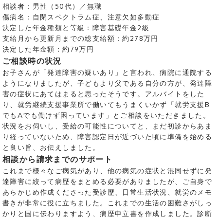
相談者：男性（50代）／無職
傷病名：自閉スペクトラム症、注意欠如多動症
決定した年金種類と等級：障害基礎年金2級
支給月から更新月までの総支給額：約278万円
決定した年金額：約79万円
ご相談時の状況
お子さんが「発達障害の疑いあり」と言われ、病院に通院する
ようになりましたが、子どもより父である自分の方が、発達障
害の症状にあてはまると思ったそうです。アルバイトをした
り、就労継続支援事業所で働いてもうまくいかず「就労支援B
でもAでも働けず困っています」とご相談をいただきました。
状況をお伺いし、受給の可能性についてと、まだ初診からあま
り経っていないため、障害認定日が近づいた頃に準備を始める
と良い旨、お伝えしました。
相談から請求までのサポート
これまで様々なご病気があり、他の病気の症状と混同せずに発
達障害に絞って病歴をまとめる必要がありましたが、ご自身で
あらかじめ作成くださった受診歴、日常生活状況、就労のメモ
書きが非常に役に立ちました。これまでの生活の困難さがしっ
かりと国に伝わりますよう、病歴申立書を作成しました。診断