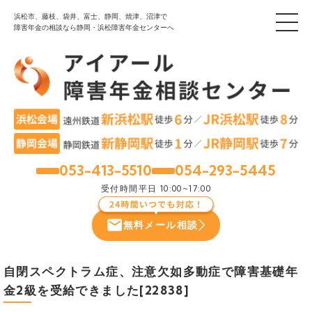
浜松市、藤枝、袋井、富士、静岡、焼津、沼津で
障害年金の相談なら静岡・浜松障害年金センターへ
053-413-5510
054-293-5445
浜松
静岡
受付時間
平日 10:00~17:00
無料メール相談
自閉スペクトラム症、注意欠如多動症で障害基礎年
金2級を受給できました[22838]