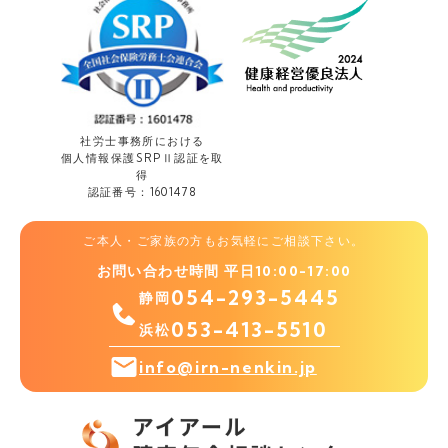
社労士事務所における
個人情報保護
SRPⅡ認証を取
得
認証番号：1601478
ご本人・ご家族の方もお気軽にご相談下さい。
お問い合わせ時間 平日10:00-17:00
054-293-5445
静岡
053-413-5510
浜松
info@irn-nenkin.jp