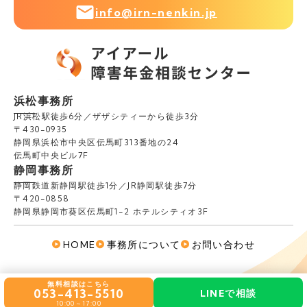
info@irn-nenkin.jp
浜松事務所
JR浜松駅徒歩6分／ザザシティーから徒歩3分
〒430-0935
静岡県浜松市中央区伝馬町313番地の24
伝馬町中央ビル7F
静岡事務所
静岡鉄道新静岡駅徒歩1分／JR静岡駅徒歩7分
〒420-0858
静岡県静岡市葵区伝馬町1-2 ホテルシティオ3F
HOME
事務所について
お問い合わせ
Copyright (C) アイアール社会保険労務士法人.
無料相談はこちら
053-413-5510
LINEで相談
All Rights Reserved.
10:00～17:00