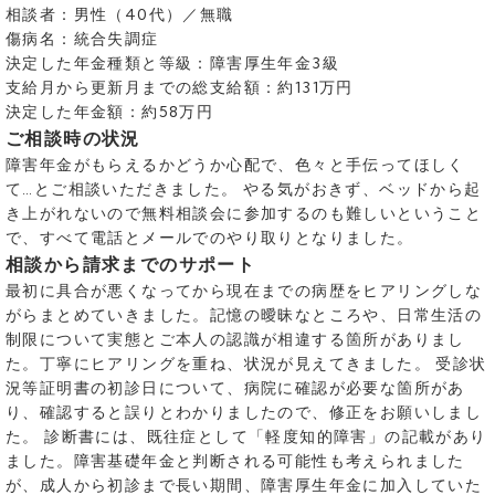
相談者：男性（40代）／無職
傷病名：統合失調症
決定した年金種類と等級：障害厚生年金3級
支給月から更新月までの総支給額：約131万円
決定した年金額：約58万円
ご相談時の状況
障害年金がもらえるかどうか心配で、色々と手伝ってほしく
て…とご相談いただきました。 やる気がおきず、ベッドから起
き上がれないので無料相談会に参加するのも難しいということ
で、すべて電話とメールでのやり取りとなりました。
相談から請求までのサポート
最初に具合が悪くなってから現在までの病歴をヒアリングしな
がらまとめていきました。記憶の曖昧なところや、日常生活の
制限について実態とご本人の認識が相違する箇所がありまし
た。丁寧にヒアリングを重ね、状況が見えてきました。 受診状
況等証明書の初診日について、病院に確認が必要な箇所があ
り、確認すると誤りとわかりましたので、修正をお願いしまし
た。 診断書には、既往症として「軽度知的障害」の記載があり
ました。障害基礎年金と判断される可能性も考えられました
が、成人から初診まで長い期間、障害厚生年金に加入していた