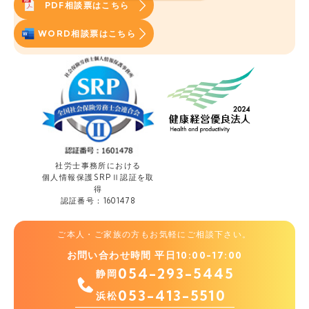
PDF相談票はこちら
WORD相談票はこちら
社労士事務所における
個人情報保護
SRPⅡ認証を取
得
認証番号：1601478
ご本人・ご家族の方もお気軽にご相談下さい。
お問い合わせ時間 平日10:00-17:00
054-293-5445
静岡
053-413-5510
浜松