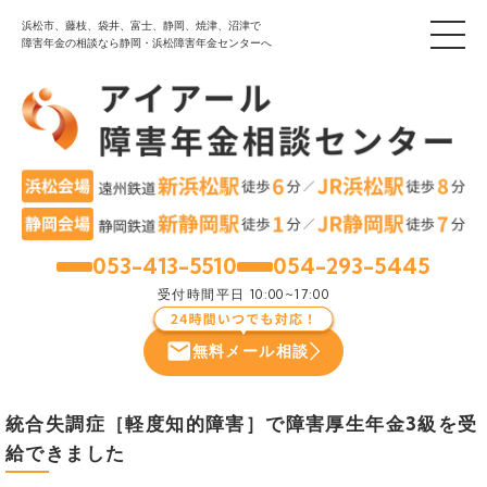
浜松市、藤枝、袋井、富士、静岡、焼津、沼津で
障害年金の相談なら静岡・浜松障害年金センターへ
053-413-5510
054-293-5445
浜松
静岡
受付時間
平日 10:00~17:00
無料メール相談
統合失調症［軽度知的障害］で障害厚生年金3級を受
給できました