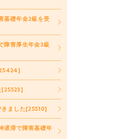
害基礎年金2級を受
で障害厚生年金3級
5424]
5523]
した[25510]
神遅滞で障害基礎年