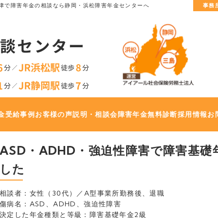
津で
障害年金の相談なら静岡・浜松障害年金センターへ
事務
金
受給事例
お客様の声
説明・相談会
障害年金無料診断
採用情報
お
ASD・ADHD・強迫性障害で障害基
した
相談者：女性（30代）／A型事業所勤務後、退職
傷病名：ASD、ADHD、強迫性障害
決定した年金種類と等級：障害基礎年金2級