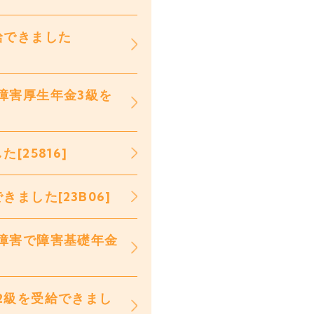
給できました
障害厚生年金3級を
25816]
ました[23B06]
障害で障害基礎年金
2級を受給できまし