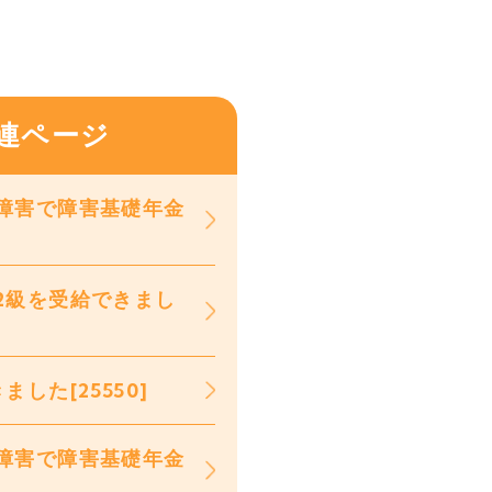
連ページ
障害で障害基礎年金
2級を受給できまし
た[25550]
障害で障害基礎年金