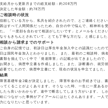
支給月から更新月までの総支給額：約208万円
決定した年金額：約78万円
ご相談時の状況
信頼している方から、私共を紹介されたので、とご連絡ください
因はすべて人間関係だったため、自分の中で悩んで、精神科を
た。 「一度顔を合わせて相談がしたいです」とメールをくださ
なりもきちんとされていて、とても丁寧な方だな、と感じました
相談から請求までのサポート
ご自身の記憶では、初診日は厚生年金加入中との認識だったの
日は国民年金加入とわかりました。 また、最初のご相談時、病
書類を揃えていく中で「発達障害」の記載が出てきましたので
お聞きし、病歴申立書を作成しました。また、診断書の、就労
必要でしたので、病歴申立書にて、現在の状況を申立てました。
結果
障害基礎年金2級が決定しました。 障害年金のお手続きでは、
ってくることがよくあります。そうなった時、一生に一度ある
したら良いかわからず、途中で断念してしまう方がいます。 し
給につながった事例がアイアールにはたくさんあります。一人
力になりたいと思っています。