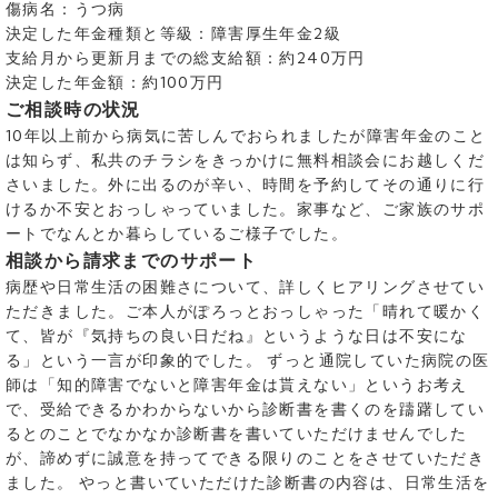
傷病名：うつ病
決定した年金種類と等級：障害厚生年金2級
支給月から更新月までの総支給額：約240万円
決定した年金額：約100万円
ご相談時の状況
10年以上前から病気に苦しんでおられましたが障害年金のこと
は知らず、私共のチラシをきっかけに無料相談会にお越しくだ
さいました。外に出るのが辛い、時間を予約してその通りに行
けるか不安とおっしゃっていました。家事など、ご家族のサポ
ートでなんとか暮らしているご様子でした。
相談から請求までのサポート
病歴や日常生活の困難さについて、詳しくヒアリングさせてい
ただきました。ご本人がぽろっとおっしゃった「晴れて暖かく
て、皆が『気持ちの良い日だね』というような日は不安にな
る」という一言が印象的でした。 ずっと通院していた病院の医
師は「知的障害でないと障害年金は貰えない」というお考え
で、受給できるかわからないから診断書を書くのを躊躇してい
るとのことでなかなか診断書を書いていただけませんでした
が、諦めずに誠意を持ってできる限りのことをさせていただき
ました。 やっと書いていただけた診断書の内容は、日常生活を