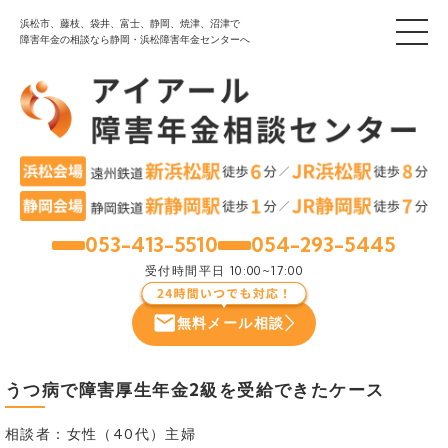
浜松市、藤枝、袋井、富士、静岡、焼津、沼津で
障害年金の相談なら静岡・浜松障害年金センターへ
053-413-5510
054-293-5445
浜松
静岡
受付時間
平日 10:00~17:00
無料メール相談
うつ病で障害厚生年金2級を受給できたケース
相談者：女性（40代）主婦