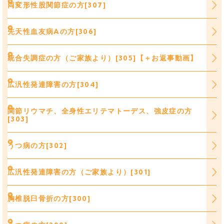
両変形性股関節症の方[307]
先天性血友病Aの方[306]
統合失調症の方（ご家族より）[305]【＋お返事動画】
広汎性発達障害の方[304]
関節リウマチ、全身性エリテマトーデス、強皮症の方
[303]
うつ病の方[302]
広汎性発達障害の方（ご家族より）[301]
胸椎脱臼骨折の方[300]