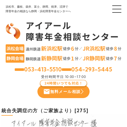
浜松市、藤枝、袋井、富士、静岡、焼津、沼津で
障害年金の相談なら静岡・浜松障害年金センターへ
053-413-5510
054-293-5445
浜松
静岡
受付時間
平日 10:00~17:00
無料メール相談
統合失調症の方（ご家族より）[275]