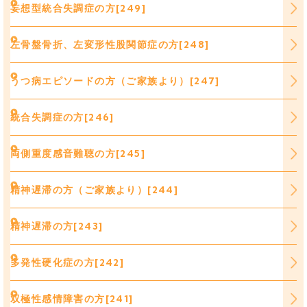
妄想型統合失調症の方[249]
左骨盤骨折、左変形性股関節症の方[248]
うつ病エピソードの方（ご家族より）[247]
統合失調症の方[246]
両側重度感音難聴の方[245]
精神遅滞の方（ご家族より）[244]
精神遅滞の方[243]
多発性硬化症の方[242]
双極性感情障害の方[241]