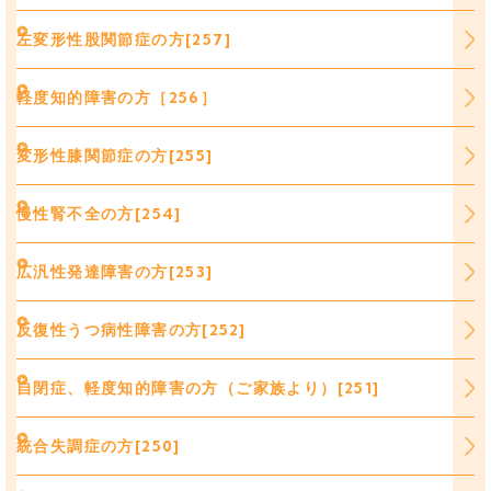
左変形性股関節症の方[257]
軽度知的障害の方［256］
変形性膝関節症の方[255]
慢性腎不全の方[254]
広汎性発達障害の方[253]
反復性うつ病性障害の方[252]
自閉症、軽度知的障害の方（ご家族より）[251]
統合失調症の方[250]