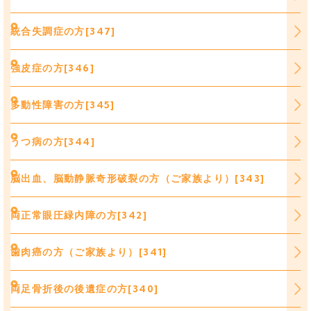
統合失調症の方[347]
強皮症の方[346]
多動性障害の方[345]
うつ病の方[344]
脳出血、脳動静脈奇形破裂の方（ご家族より）[343]
両正常眼圧緑内障の方[342]
歯肉癌の方（ご家族より）[341]
両足骨折後の後遺症の方[340]