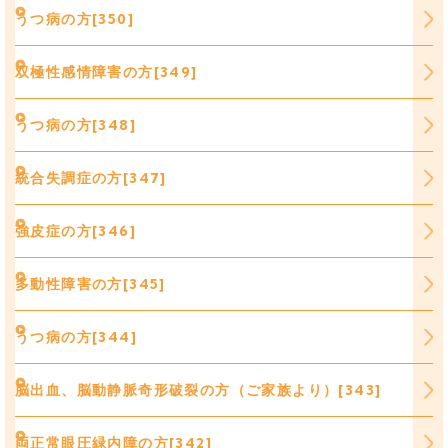
うつ病の方[350]
双極性感情障害の方[349]
うつ病の方[348]
統合失調症の方[347]
強皮症の方[346]
多動性障害の方[345]
うつ病の方[344]
脳出血、脳動静脈奇形破裂の方（ご家族より）[343]
両正常眼圧緑内障の方[342]