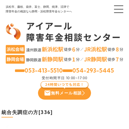
浜松市、藤枝、袋井、富士、静岡、焼津、沼津で
障害年金の相談なら静岡・浜松障害年金センターへ
053-413-5510
054-293-5445
浜松
静岡
受付時間
平日 10:00~17:00
無料メール相談
統合失調症の方[336]