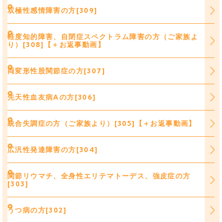
双極性感情障害の方[309]
軽度知的障害、自閉症スペクトラム障害の方（ご家族よ
り）[308]【＋お返事動画】
両変形性股関節症の方[307]
先天性血友病Aの方[306]
統合失調症の方（ご家族より）[305]【＋お返事動画】
広汎性発達障害の方[304]
関節リウマチ、全身性エリテマトーデス、強皮症の方
[303]
うつ病の方[302]