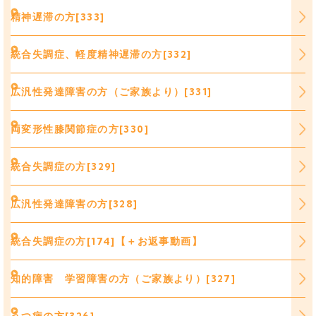
精神遅滞の方[333]
統合失調症、軽度精神遅滞の方[332]
広汎性発達障害の方（ご家族より）[331]
両変形性膝関節症の方[330]
統合失調症の方[329]
広汎性発達障害の方[328]
統合失調症の方[174]【＋お返事動画】
知的障害 学習障害の方（ご家族より）[327]