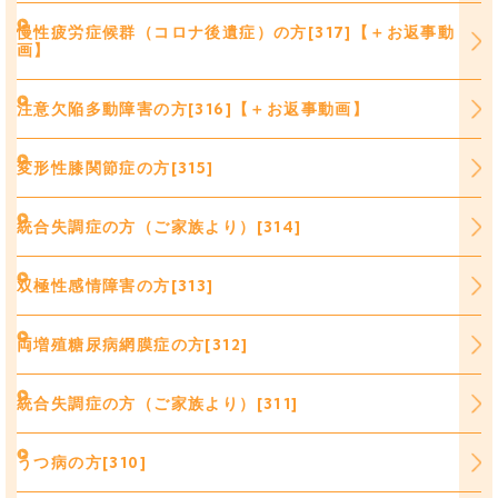
慢性疲労症候群（コロナ後遺症）の方[317]【＋お返事動
画】
注意欠陥多動障害の方[316]【＋お返事動画】
変形性膝関節症の方[315]
統合失調症の方（ご家族より）[314]
双極性感情障害の方[313]
両増殖糖尿病網膜症の方[312]
統合失調症の方（ご家族より）[311]
うつ病の方[310]