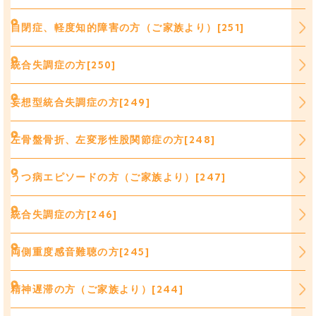
自閉症、軽度知的障害の方（ご家族より）[251]
統合失調症の方[250]
妄想型統合失調症の方[249]
左骨盤骨折、左変形性股関節症の方[248]
うつ病エピソードの方（ご家族より）[247]
統合失調症の方[246]
両側重度感音難聴の方[245]
精神遅滞の方（ご家族より）[244]